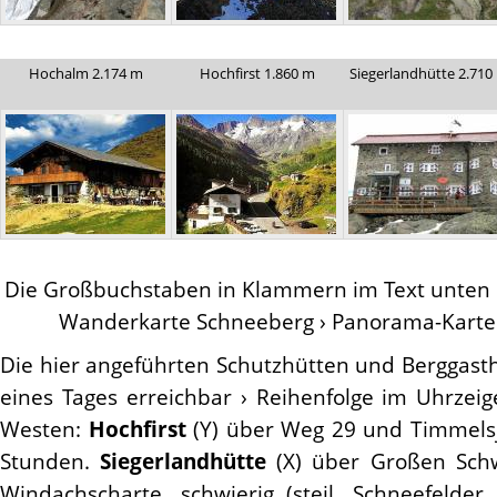
Hochalm 2.174 m
Hochfirst 1.860 m
Siegerlandhütte 2.710
Die Großbuchstaben in Klammern im Text unten b
Wanderkarte Schneeberg › Panorama-Karte l
Die hier angeführten Schutzhütten und Berggast
eines Tages erreichbar › Reihenfolge im Uhrzei
Westen:
Hochfirst
(Y) über Weg 29 und Timmelsj
Stunden.
Siegerlandhütte
(X) über Großen Sch
Windachscharte, schwierig (steil, Schneefelder,