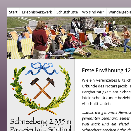
Start
Erlebnisbergwerk
Schutzhütte
Wo sind wir?
Wandergebie
Erste Erwähnung 1
Wie ein vereinzeltes Blitzli
Urkunde des Notars Jacob H
Bergbautätigkeit am Schnee
lateinische Urkunde bezieht
Abschnitt lautet:
„...dass der genannte Heinri
genannten Leonhard, seines B
zwei Mark und ein Viertel 
Schneeberg gegeben habe, dam