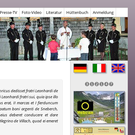
Presse-TV
Foto-Video
Literatur
Hüttenbuch
Anmeldung
nricus dedisset fratri Leonhardi de
 Leonhardi fratri sui, quia ipse illo
s erat, II marcas et I fierduncum
oatum boni argenti de Sneberch,
r eius deberet conducere et dare
egrino de Villach, quod ei emeret