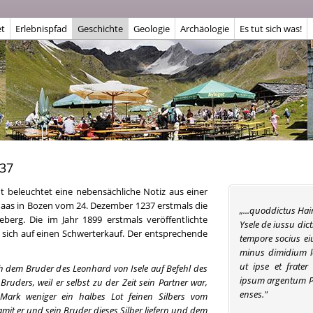
t
Erlebnispfad
Geschichte
Geologie
Archäologie
Es tut sich was!
237
cht beleuchtet eine nebensächliche Notiz aus einer
aas in Bozen vom 24. Dezember 1237 erstmals die
„...quoddictus Hai
berg. Die im Jahr 1899 erstmals veröffentlichte
Ysele de iussu dicti
 sich auf einen Schwerterkauf. Der entsprechende
tempore socius eiu
minus dimidium l
ut ipse et frate
ch dem Bruder des Leonhard von Isele auf Befehl des
ipsum argentum Pil
ruders, weil er selbst zu der Zeit sein Partner war,
enses."
Mark weniger ein halbes Lot feinen Silbers vom
it er und sein Bruder dieses Silber liefern und dem