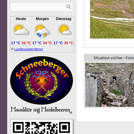
Heute
Morgen
Dienstag
17 °C
34 °C
17 °C
34 °C
17 °C
35 °C
©
Landeswetterdienst
Situation vorher › Foto